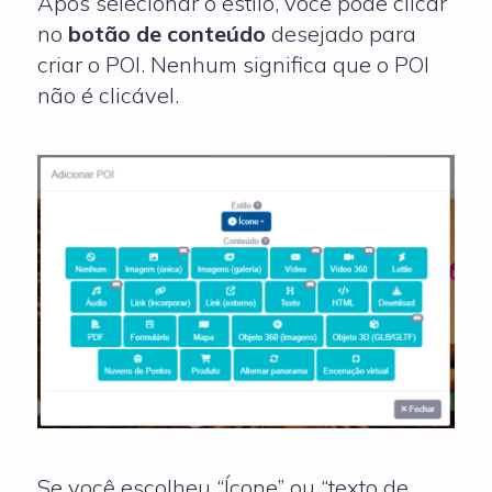
Após selecionar o estilo, você pode clicar
no
botão
de conteúdo
desejado para
criar o POI. Nenhum significa que o POI
não é clicável.
Se você escolheu “Ícone” ou “texto de