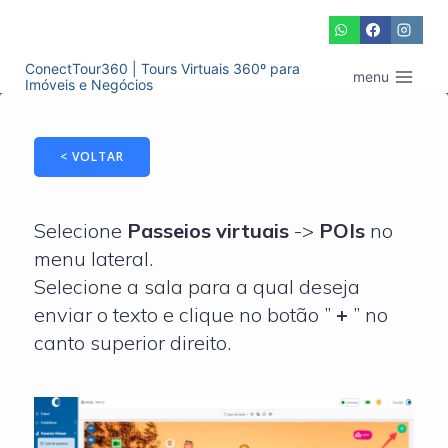
Pular
para
o
ConectTour360 | Tours Virtuais 360º para
menu
Imóveis e Negócios
Conteúdo
< VOLTAR
Selecione
Passeios virtuais
->
POIs
no
menu lateral.
Selecione a sala para a qual deseja
enviar o texto e clique no botão ”
+
” no
canto superior direito.