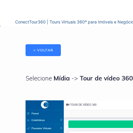
Pular
para
o
ConectTour360 | Tours Virtuais 360º para Imóveis e Negóci
Conteúdo
< VOLTAR
Selecione
Mídia
->
Tour de vídeo 360